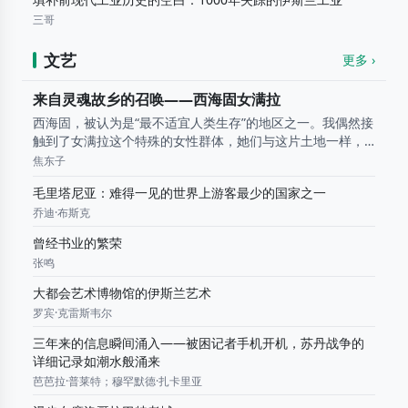
三哥
文艺
更多 ›
来自灵魂故乡的召唤——西海固女满拉
西海固，被认为是“最不适宜人类生存”的地区之一。我偶然接
触到了女满拉这个特殊的女性群体，她们与这片土地一样，
简单而淳朴。在这里，土地的荒芜却滋长了心灵的富足。西
焦东子
海固，召唤我一次次地回到她怀中，犹如灵魂的故乡。 贫 瘠
毛里塔尼亚：难得一见的世界上游客最少的国家之一
土 地 上 的 “..
乔迪·布斯克
曾经书业的繁荣
张鸣
大都会艺术博物馆的伊斯兰艺术
罗宾·克雷斯韦尔
三年来的信息瞬间涌入——被困记者手机开机，苏丹战争的
详细记录如潮水般涌来
芭芭拉·普莱特；穆罕默德·扎卡里亚