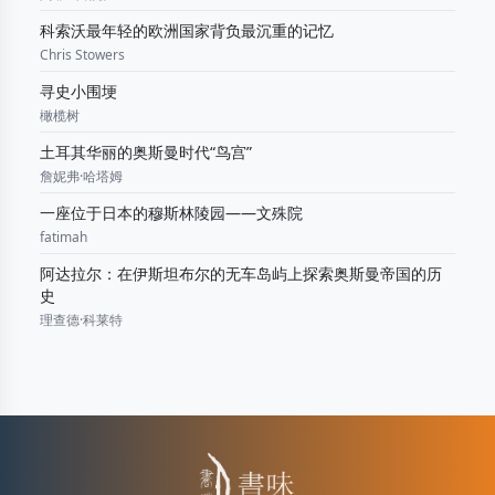
科索沃最年轻的欧洲国家背负最沉重的记忆
Chris Stowers
寻史小围埂
橄榄树
土耳其华丽的奥斯曼时代“鸟宫”
詹妮弗·哈塔姆
一座位于日本的穆斯林陵园——文殊院
fatimah
阿达拉尔：在伊斯坦布尔的无车岛屿上探索奥斯曼帝国的历
史
理查德·科莱特