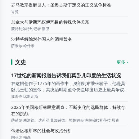
罗马教宗提醒世人：圣奥古斯丁定义的正义战争标准
肖曼
加拿大与伊斯玛仪伊玛目的特殊伙伴关系
蒙特利尔特约记者 潘卫
沙特将解除对外国人的酒精禁令
萨米尔·哈什米
文史
更多 ›
17世纪的新闻报道告诉我们莫卧儿印度的生活状况
在这幅创作于1775年的画作中，奥朗则布乘坐轿子，他是莫
卧儿王朝的皇帝，其统治时期至今仍是印度历史上最具争议
的时期之一。当欧洲还在发明报纸的时候，莫卧儿王朝统治
苏蒂克·比斯瓦斯
下的印度就已经拥有了自己的新闻网络。 从 16...
2025年美国穆斯林民意调查：不断变化的选民群体，持续存
在的挑战
萨赫尔·塞洛德、达莉亚·莫加赫德、埃鲁姆·伊克拉穆拉和莎拉·贝克
俄语区穆斯林的社会与政治分析
陶菲戈·翰森