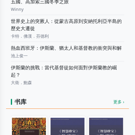
五國、高加索三國冬季之旅
Winny
世界史上的突厥人：從蒙古高原到安納托利亞半島的
歷史大遷徙
卡特．佛漢．芬德利
熱血西班牙：伊斯蘭、猶太人和基督教的衝突與和解
池上俊一
伊斯蘭的挑戰：當代基督徒如何面對伊斯蘭教的崛
起？
大衛．鮑森
书库
更多 ›