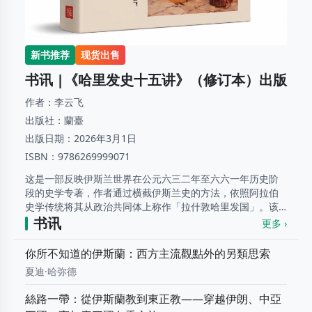
新书推荐
现货出售
书讯 |《哈里发史十五讲》（修订本）出版
作者：
李云飞
出版社：
蘭臺
出版日期：
2026年3月1日
ISBN：
9786269999071
这是一部反映伊斯兰世界在公元六三二年至六六一年历史阶
段的史学专著，作者通过横截伊斯兰史的方法，依照阿拉伯
史学传统将其从政治共同体上称作「拉什敦哈里发国」。该
政治共同体有着一种有序权力，它以维护先知的麦地那城邦
书讯
更多 ›
的社会秩序为自身存在的目的，阿拉伯社会在这个政治过...
...
你所不知道的伊斯蘭：西方主流觀點外的另類思索
夏迪·哈弥德
絲路一帶：從伊斯蘭教到東正教——穿越伊朗、中亞