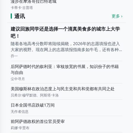
漫步在摩洛哥拉巴特老城
卡蒂卡·古普塔
通讯
更多 ›
建议回族同学还是选择一个清真美食多的城市上大学
吧！
随着各地高考分数即将陆续揭晓，2026年的志愿填报也进入
大家的视野。现在网上的志愿填报指南多如牛毛，还有各种
AI工具帮忙，挑专业和学校大家心里应该都有底了。 不过，
乔一
大学四年是一千多天、三万多顿饭。对于咱们这个有特定饮
后阿萨德时代的叙利亚：审核放宽的书展，知识份子的书籍
食...
与自由
尘中寻月
美国穆斯林在政治态度上与民主党和共和党都有共同之处
贝希尔·穆罕默德、阿斯塔·卡洛
日本全国书店跌破1万间
无作者信息
前阿萨德政权的首位官员受审
莉娜·辛贾布