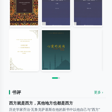
伊斯兰教义的
《智慧珍宝》
《智慧珍宝》
芦
基本原则-（社
翻译、注释与
翻译、注释与
交部分）
研究 上册
研究 下册
马希庆
伊本·阿拉比
伊本·阿拉比
尘封的甜醇
心灵的泪滴
伊
——先知穆罕
百
奥斯曼•努日•托普巴希 （土耳其）
默德传记
索菲·拉赫曼·穆巴拉克夫勒
书评
更多 ›
西方就是西方，其他地方也都是西方
历史学家乔治·瓦鲁克萨基斯在他的新书中以他自己与“西方”