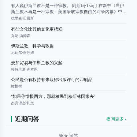
有人说伊斯兰教不是一种宗教。 阿斯玛·T·乌丁在新书《当伊
斯兰教不再是一种宗教：美国争取宗教自由的斗争内幕》中
探讨了宗教自由——或者说缺乏宗教自由的问题。她指出并
德里克·贝雷斯
驳斥了围绕伊斯兰教的种种谬论，这些谬论试图削...
有些文化比其他文化更糟糕
乔尼·汤姆森
伊斯兰教、科学与敬畏
尼达尔·盖苏姆
麦加贸易与伊斯兰教的兴起
帕特里夏·克罗恩
公民是否有权持有未取得出版许可的印刷品
橄榄树
“如果你憎恨西方，那就移民到穆斯林国家去”
杰克·奥沙利文
近期问答
提问
更多 ›
暂无问答