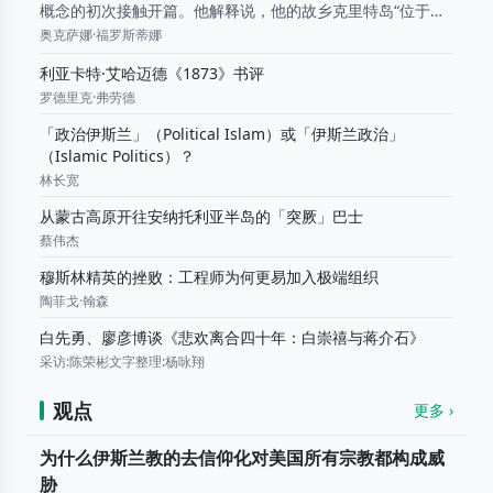
概念的初次接触开篇。他解释说，他的故乡克里特岛“位于三
大洲的交汇处”，作为一名希腊人，他注定要“生活在多种文化
奥克萨娜·福罗斯蒂娜
遗产的复杂交融之中”： 我是否必须在西方...
利亚卡特·艾哈迈德《1873》书评
罗德里克·弗劳德
「政治伊斯兰」（Political Islam）或「伊斯兰政治」
（Islamic Politics）？
林长宽
从蒙古高原开往安纳托利亚半岛的「突厥」巴士
蔡伟杰
穆斯林精英的挫败：工程师为何更易加入极端组织
陶菲戈·翰森
白先勇、廖彦博谈《悲欢离合四十年：白崇禧与蒋介石》
采访:陈荣彬文字整理:杨咏翔
观点
更多 ›
为什么伊斯兰教的去信仰化对美国所有宗教都构成威
胁