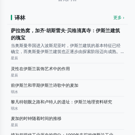
译林
更多 ›
萨拉热窝，加齐·胡斯雷夫·贝格清真寺：伊斯兰建筑
的瑰宝
当奥斯曼帝国进入波斯尼亚时，伊斯兰建筑的基本特征已经
确立，而奥斯曼伊斯兰建筑也正逐步由探索阶段迈向成熟。
学界普遍认为，这一由形成期迈向古典时期的重要转折，与
星辰
苏莱曼大帝（Sultan Sulayman the Magnificent）的统治
灵性在伊斯兰装饰艺术中的作用
以
星辰
前伊斯兰和早期伊斯兰诗歌中的麦加
弱水
黎凡特朝觐之路和卢特人的遗址：伊斯兰地理资料研究
弱水
麦加的时钟随着时间的推移
星辰
填补前现代工业历史的空白：1000年失踪的伊斯兰工业