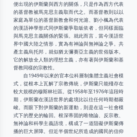
便出現的伊斯蘭與西方的關係，只是作為西方代表
的基督教被馬克思主義取而代之。而基督教則以以
家庭為單位的基督新教會和何光滬、劉小楓為代表
的漢語神學形式同伊斯蘭爭取皈依者，但同樣面臨
與馬克思主義關係的緊張。就此而言，當今漢語世
界中國大陸之情形，實為有神論與無神論之爭。共
產主義烏托邦，就似猶太彌賽亞主義的世俗版本。
它的解放全人類的理想主義，亦有著與伊斯蘭和基
督教同樣的宗教性。
自1949年以來的官本位科層制集體主義社會模
式，從根本上瓦解了宗教傳統，伊斯蘭只能殘存在
較大規模的穆斯林社區。從1958年至1976年這段時
期，伊斯蘭在漢語世界的處境比以往任何時期都嚴
峻。而眼下對伊斯蘭的新運動，則是在這一社會模
式下的歷史的輪回。根深蒂固的唯物論、反宗教、
無神論和科學主義語境，構成了一道阻礙伊斯蘭傳
播的巨大屏障。但近半個世紀所造成的國民的信仰