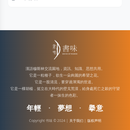
漢語穆斯林交流園地，資訊、知識、思想共用。
它是一粒種子，欲生一朵絢麗的希望之花。
它是一股清流，要穿過渾濁的世道。
它是一棵胡楊，挺立在大時代的壁戈荒漠，給身處死亡之穀的守望
者一抹生的色彩。
年輕
·
夢想
·
擧意
Copyright 书味 © 2024 |
关于我们
|
版权声明