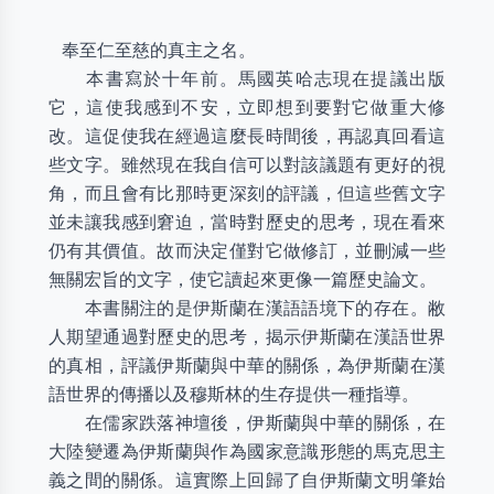
奉至仁至慈的真主之名。
本書寫於十年前。馬國英哈志現在提議出版
它，這使我感到不安，立即想到要對它做重大修
改。這促使我在經過這麼長時間後，再認真回看這
些文字。雖然現在我自信可以對該議題有更好的視
角，而且會有比那時更深刻的評議，但這些舊文字
並未讓我感到窘迫，當時對歷史的思考，現在看來
仍有其價值。故而決定僅對它做修訂，並刪減一些
無關宏旨的文字，使它讀起來更像一篇歷史論文。
本書關注的是伊斯蘭在漢語語境下的存在。敝
人期望通過對歷史的思考，揭示伊斯蘭在漢語世界
的真相，評議伊斯蘭與中華的關係，為伊斯蘭在漢
語世界的傳播以及穆斯林的生存提供一種指導。
在儒家跌落神壇後，伊斯蘭與中華的關係，在
大陸變遷為伊斯蘭與作為國家意識形態的馬克思主
義之間的關係。這實際上回歸了自伊斯蘭文明肇始