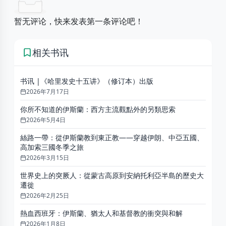
暂无评论，快来发表第一条评论吧！
相关
书讯
书讯 |《哈里发史十五讲》（修订本）出版
2026年7月17日
你所不知道的伊斯蘭：西方主流觀點外的另類思索
2026年5月4日
絲路一帶：從伊斯蘭教到東正教——穿越伊朗、中亞五國、
高加索三國冬季之旅
2026年3月15日
世界史上的突厥人：從蒙古高原到安納托利亞半島的歷史大
遷徙
2026年2月25日
熱血西班牙：伊斯蘭、猶太人和基督教的衝突與和解
2026年1月8日