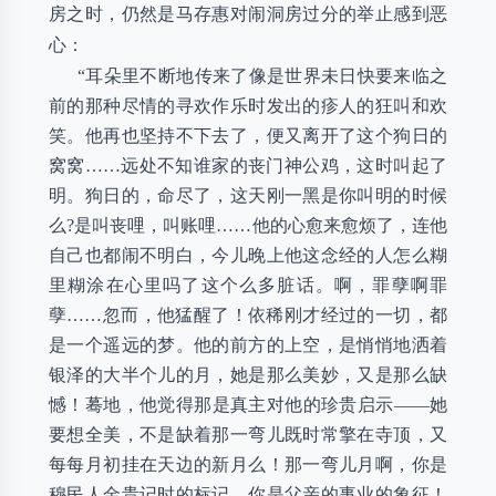
房之时，仍然是马存惠对闹洞房过分的举止感到恶
心：
“耳朵里不断地传来了像是世界未日快要来临之
前的那种尽情的寻欢作乐时发出的疹人的狂叫和欢
笑。他再也坚持不下去了，便又离开了这个狗日的
窝窝……远处不知谁家的丧门神公鸡，这时叫起了
明。狗日的，命尽了，这天刚一黑是你叫明的时候
么?是叫丧哩，叫账哩……他的心愈来愈烦了，连他
自己也都闹不明白，今儿晚上他这念经的人怎么糊
里糊涂在心里吗了这个么多脏话。啊，罪孽啊罪
孽……忽而，他猛醒了！依稀刚才经过的一切，都
是一个遥远的梦。他的前方的上空，是悄悄地洒着
银泽的大半个儿的月，她是那么美妙，又是那么缺
憾！蓦地，他觉得那是真主对他的珍贵启示——她
要想全美，不是缺着那一弯儿既时常擎在寺顶，又
每每月初挂在天边的新月么！那一弯儿月啊，你是
穆民人金贵记时的标记，你是父亲的事业的象征！