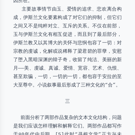
因所在。
主要故事情节由玉、爱情的追求、悲欢离合构
成，伊斯兰文化要素构成了对它们的抑制，但它们
之间又不是纯粹对立、互斥的关系。不仅在前部，
玉与伊斯兰文化有相互促进，而且到了最后部分，
伊斯兰教又以其博大的关怀与悲悯包容了一切：对
宗教的虔诚，化解或说稀释了梁君碧的罪孽，安慰
了堕入黑暗深渊的韓子奇，收留了纯洁、美丽的新
月——美、虔诚、真诚、爱情、宽容、艺术、仇恨、
甚至欺骗，一切，一切的一切，都包容于安拉的至
大至尊中。小说叙事最后形成了三种文化的“合”。
三
前面分析了两部作品复杂的文本文化结构，问题
是我们应该怎样理解和解释它们。两部作品都写作
于80年代中后期，[5]此时“寻根文学”正方兴未