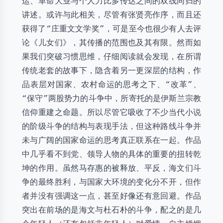
运、革命大业与个人力比多传达之间的双线同归的
讲述。或许与此相关，尽管有张贤亮作序，而且还
获得了“庄重文文学奖”，可是至今也很少有人去评
论《儿女们》，其传播的范围也及其有限。然而如
果我们突破习惯思维，仔细阅读就会发现，在所谓
传统老套的故事下，隐含着另一更深层的结构，作
品表层对国家、农村命运的思考之下、“改革”、
“保守”两股势力的斗争中，所寄托的是伊斯兰宗教
信仰重建之命题。所以尽管它吸收了不少当代小说
的阶级斗争的结构与表现手法，但这种路线斗争并
未与广阔的国家命运的思考真正联系在一起。作品
中几乎看不到党、领导人物的具体的重要的扭转乾
坤的作用。虽然马存惠的被释放、平反，海文们斗
争的最终胜利，与国家大环境的变化分不开，但作
者并没有强调这一点，甚至好像还有意回避。作品
突出在前场的是海文与杜石朴的斗争，配之的是几