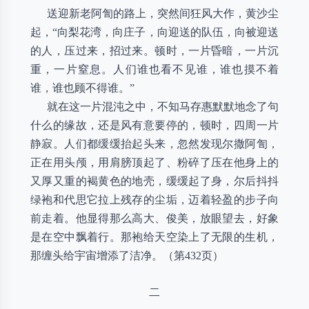
送迎新老阿訇的路上，突然间狂风大作，黄沙尘
起，“向梨花湾，向庄子，向迎送的队伍，向被迎送
的人，压过来，招过来。顿时，一片昏暗，一片沉
重，一片窒息。人们谁也看不见谁，谁也摸不着
谁，谁也顾不得谁。”
就在这一片混沌之中，不知马存惠默默地念了句
什么的缘故，还是风有意要停的，顿时，四周一片
静寂。人们都缓缓抬起头来，忽然发现尔撒阿訇，
正在用头颅，用肩膀顶起了、粉碎了压在他身上的
又厚又重的褐黄色的地壳，缓缓起了身，尔后抖抖
绿袍和代思它拉上残存的尘垢，迈着轻盈的步子向
前走着。他显得那么高大、俊美，放眼望去，好象
是在空中飘着行。那袍给天空染上了无限的生机，
那缠头给宇宙增添了洁净。（第432页）
二