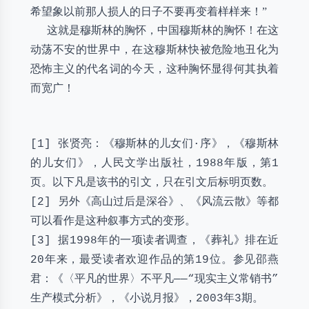
希望象以前那人损人的日子不要再变着样样来！”
这就是穆斯林的胸怀，中国穆斯林的胸怀！在这
动荡不安的世界中，在这穆斯林快被危险地丑化为
恐怖主义的代名词的今天，这种胸怀显得何其执着
而宽广！
[1] 张贤亮：《穆斯林的儿女们·序》，《穆斯林
的儿女们》，人民文学出版社，1988年版，第1
页。以下凡是该书的引文，只在引文后标明页数。
[2] 另外《高山过后是深谷》、《风流云散》等都
可以看作是这种叙事方式的变形。
[3] 据1998年的一项读者调查，《葬礼》排在近
20年来，最受读者欢迎作品的第19位。参见邵燕
君：《〈平凡的世界〉不平凡——“现实主义常销书”
生产模式分析》，《小说月报》，2003年3期。