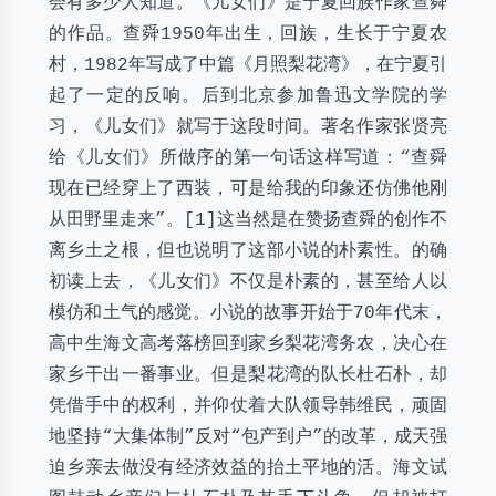
会有多少人知道。《儿女们》是宁夏回族作家查舜
的作品。查舜1950年出生，回族，生长于宁夏农
村，1982年写成了中篇《月照梨花湾》，在宁夏引
起了一定的反响。后到北京参加鲁迅文学院的学
习，《儿女们》就写于这段时间。著名作家张贤亮
给《儿女们》所做序的第一句话这样写道：“查舜
现在已经穿上了西装，可是给我的印象还仿佛他刚
从田野里走来”。[1]这当然是在赞扬查舜的创作不
离乡土之根，但也说明了这部小说的朴素性。的确
初读上去，《儿女们》不仅是朴素的，甚至给人以
模仿和土气的感觉。小说的故事开始于70年代末，
高中生海文高考落榜回到家乡梨花湾务农，决心在
家乡干出一番事业。但是梨花湾的队长杜石朴，却
凭借手中的权利，并仰仗着大队领导韩维民，顽固
地坚持“大集体制”反对“包产到户”的改革，成天强
迫乡亲去做没有经济效益的抬土平地的活。海文试