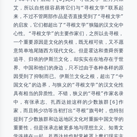
艾，所以自然很容易将它们与“寻根文学”联系起
来，不过不管两部作品是否直接受到了“寻根文学”
的启发，它们都超出了“寻根文学”狭隘的汉文化中
心性。“寻根文学”的主要作家们，之所以去寻根，
一个重要原因是文化的失根，既无根可依，又不愿
意简单地尾随西方现代文化。但是霍达和查舜所要
追寻、归依的伊斯兰文化，却实实在在地存在于世
界、中国和他们的身边，只不过由于各种各样的原
因受到了抑制而已。伊斯兰文化之根，超出了“中
国文化”的边界，与狭义的“寻根文学”的汉文化性
具有相当的异质性。不错，狭义的“寻根”作家名录
中，有张承志、扎西达娃这样的少数族群[6]作
家，而且韩少功等当初打出“寻根”旗号时，也特别
提到了少数族群和边远地区文化对重振中国文学的
重要性，但是张承志被更多地与理想主义、知青文
学连接在一起，扎西达娃也时常被罩上魔幻现实主