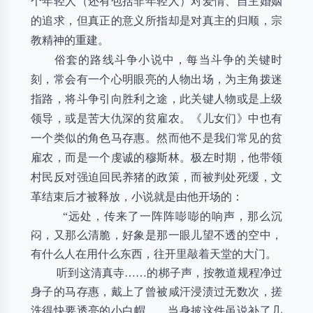
个年轻人（还有包括非年轻人）对爱情、自主婚姻
的追求，但真正的意义所指却是对真主的归顺，宗
教精神的重建。
俗套的路线斗争小说中，每当斗争的关键时
刻，常会有一个心明眼亮的人物出场，为主角拨迷
指路，将斗争引向胜利之途，此关键人物或是上级
领导，或是苦大仇深的贫雇农。《儿女们》中也有
一个类似的角色马存惠。然而他不是我们常见的贫
雇农，而是一个虔诚的穆斯林。极左时期，他带领
村民反对强迫回民养猪的政策，而被判处死缓，文
革结束后才被释放，小说就是由他开场的：
“远处，传来了一阵阵嘭嘭的响声，那么沉
闷，又那么清脆，好象是那一眼儿望不透的空中，
有什么人在用什么东西，往开里敲着天堂的大门。
听到这清真寺……的梆子声，按教道规程净过
身子的马存惠，戴上了曾被咸汗浸渍过无数次，搓
洗得快要透亮的小白帽……当身披这件虽说补了几