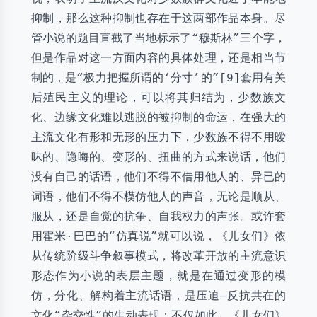
抑制，那么这种抑制也存在于这两部作品本身。尽
管小说的题目直截了当地标示了“穆斯林”三个字，
但是作品对这一方面内容的具体处理，还是相当节
制的，是“极力把握所谓的‘分寸’的”[9]套用有关
后殖民主义的理论，可以将其归结为，少数族文
化、边缘文化难以逃脱的被抑制的命运，在强大的
主流文化有形和无形的压力下，少数族不得不用暧
昧的、隐晦的、变形的、扭曲的方式来说话，他们
没有自己的话语，他们不得不借用他人的、异已的
词语，他们不得不模仿他人的声音，无论是顺从、
服从，还是自觉的抗争、自我权力的声张。或许套
用霍米·巴巴的“仿真说”就可以说，《儿女们》依
从传统阶级斗争叙事模式，将改革开放的主流意识
形态作为小说的表层主题，就是在通过变形的模
仿，分化、解构着主流话语，是压迫—反抗共在的
文化“杂交性”的生动表现；不仅如此，《儿女们》