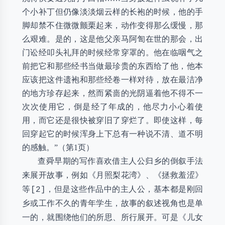
个小补丁但仍像淡淡烟云样的长袍的时候，他的手
脚却禁不住微微颤栗起来，动作变得那么缓慢，那
么艰难。是的，这是他父亲马阿訇在世的那会，出
门讼经叩头礼拜的时候经常穿罩的。他在临咽气之
前把它和那些经书当做最珍贵的东西给了他，他本
应该把这件遗袍和那些经卷一样对待，放在最洁净
的地方珍存起来，然而紧啬的光阴逼着他不得不一
次次使用它，倒是经了年成的，他尽力小心着使
用，而它还是很快被穿旧了穿烂了。即使这样，每
回穿起它的时候浑身上下总有一种说不清、道不明
的感触。”（第1页）
查舜早期的写作喜欢借主人公归乡的倒叙手法
来展开故事，例如《月照梨花湾》、《拯救羞涩》
等[2]，但是这些作品中的主人公，基本都是刚回
乡或工作不久的青年学生，故事的叙述视角也是单
一的，就围绕他们的所思、所行展开。可是《儿女