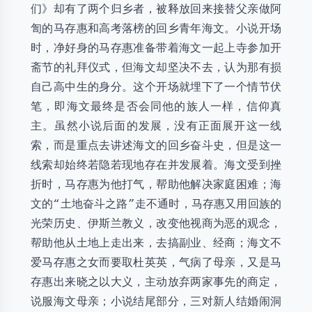
们》却有了两个归乡者，被释放回来接替父亲做阿
訇的马存惠和高考落榜的回乡青年海文。小说开场
时，净好身的马存惠准备带着海文一起上寺参加开
斋节的礼拜仪式，但海文却坚决不去，认为那有损
自己高中生的身分。这个开场就埋下了一个情节伏
笔，即海文最终是否会同他的族人一样，信仰真
主。虽然小说后面的发展，没有正面展开这一线
索，而是重点去讲述海文的回乡奋斗史，但是这一
线索却始终若隐若现地存在并发展着。海文受到挫
折时，马存惠为他打气，帮助他解决家庭困难；海
文的“土地奋斗之路”走不通时，马存惠又用回族的
光荣历史、伊斯兰教义，改变他视商为恶的观念，
帮助他从土地上走出来，去搞副业、经商；海文不
爱马存惠之女而要取杜英英，气病了母亲，又是马
存惠出来晓之以大义，主动放弃两家事先的商定，
说服海文母亲；小说结尾部分，三对新人结婚闹洞