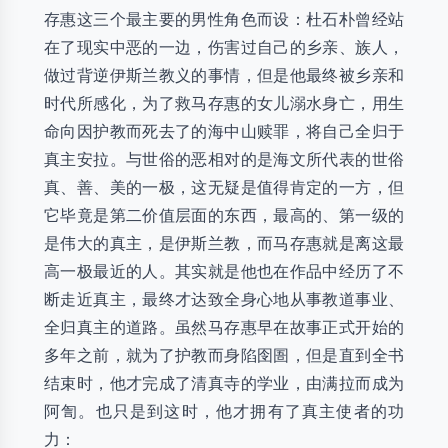
存惠这三个最主要的男性角色而设：杜石朴曾经站
在了现实中恶的一边，伤害过自己的乡亲、族人，
做过背逆伊斯兰教义的事情，但是他最终被乡亲和
时代所感化，为了救马存惠的女儿溺水身亡，用生
命向因护教而死去了的海中山赎罪，将自己全归于
真主安拉。与世俗的恶相对的是海文所代表的世俗
真、善、美的一极，这无疑是值得肯定的一方，但
它毕竟是第二价值层面的东西，最高的、第一级的
是伟大的真主，是伊斯兰教，而马存惠就是离这最
高一极最近的人。其实就是他也在作品中经历了不
断走近真主，最终才达致全身心地从事教道事业、
全归真主的道路。虽然马存惠早在故事正式开始的
多年之前，就为了护教而身陷囹圄，但是直到全书
结束时，他才完成了清真寺的学业，由满拉而成为
阿訇。也只是到这时，他才拥有了真主使者的功
力：