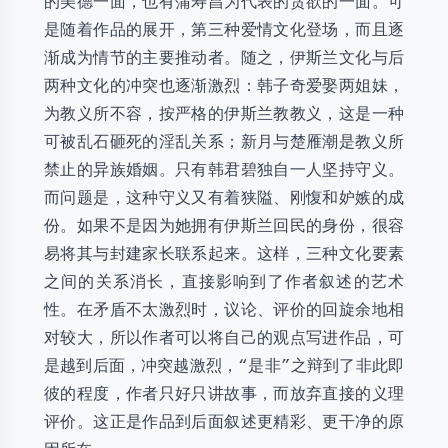
的美德一面，也有蒲寿昌为代表的贪欲的一面。可
是随着作品的展开，第三种爱情文化登场，而且逐
渐成为情节的主要推动者。随之，伊斯兰文化与后
两种文化的冲突也逐渐激烈：韩子奇爱娶两姐妹，
为教义所不容，按严格的伊斯兰教教义，这是一种
可被乱石砸死的淫乱关系；新月与楚雁潮是教义所
禁止的异族婚姻。只有韩君碧独自一人坚持守义。
而问题是，这种守义又有着狭隘、刚愎和妒嫉的成
份。如果不是因为她拥有伊斯兰回民的身份，很容
易将其与封建家长联系起来。这样，三种文化要素
之间的关系消长，直接影响到了作者叙述的艺术
性。在矛盾不太激烈时，议论、评价的回旋余地相
对较大，所以作者可以将自己的观点写进作品，可
是越到后面，冲突越激烈，“是非”之辩到了非此即
彼的程度，作者只好只讲故事，而放弃直接的义理
评价。这正是作品到后面叙述更精彩、更干净的原