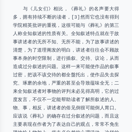
与《儿女们》相比，《葬礼》的名声要大得
多，拥有持续不断的读者，[3]然而它也没有得到
学院精英批评的重视，这很可能与《葬礼》的第三
人称全知叙述的性质有关。全知叙述特点就在于故
事讲述者的无所不知、无所不能，为了故事讲述的
清楚，为了道理阐发的明白，讲述者往往会不顾故
事本身的时空限制，进行插叙、交待、议论，从而
造成过分叙述的问题。这样一来可能使作品的叙事
过密，把该不该交待的都全盤托出，使作品失去探
究、琢磨的余地，严重的甚至会导致蕴味全无；二
来全知叙述者对事物的评判未必见得高明，它的过
度发言，不仅不一定能帮助读者了解所叙述的人、
物、事，相反，讲述者的俗见倒很可能倒人胃口。
应该说《葬礼》的确存在过分叙述的问题，而且这
主要表现在作者为了表达自己的观点，常常不免生