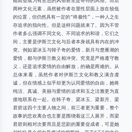
能就会成为有意思的风俗甚至是奇特的风俗。而后
两种文化元素，虽然被作者在显性层面上放在较低
的位置，但仍然具有一定的“终极性”，一种人之生
存追求的指向性。但是这样问题就来了。因为不管
作者多么强调不同文化、不同追求的和谐，它们之
间，主要是伊斯兰文化与后者本身就具有内在的冲
突。例如梁冰玉与韓子奇的爱情，新月与楚雁潮的
爱情，都与伊斯兰教义相冲突。究竟是严格遵守教
义，还是追求爱情的自由解放，的确是两难的。从
总体来看，虽然作者对伊斯兰文化和教义满含虔
诚，但在情感上似乎却更为认同爱情的自由，她将
纯洁、真诚、美丽与爱情的追求和玉之洁雅更为直
接地联系在一起。在韩子奇、梁冰玉、梁新月、梁
君碧这四个主要人物之间，前三者更为重要，整个
故事的悲欢离合也主要是围绕着这三人展开，而梁
君碧则相对次要而且是悲剧的重要促成者，可是她