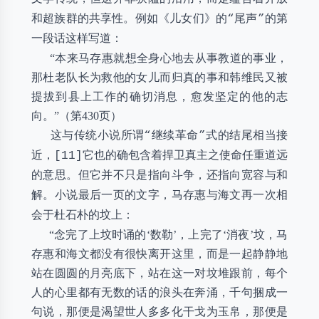
和超族群的共享性。例如《儿女们》的“尾声”的第
一段话这样写道：
“本来马存惠就想全身心地去从事教道的事业，
那杜老队长为救他的女儿而归真的事和韩维民又被
提拔到县上工作的确切消息，愈发坚定的他的志
向。”（第430页）
这与传统小说所谓“继续革命”式的结尾相当接
近，[11]它也的确包含着捍卫真主之使命任重道远
的意思。但它并不只是指向斗争，还指向宽容与和
解。小说最后一页的文字，马存惠与海文再一次相
会于杜石朴的坟上：
“念完了上坟时诵的‘数勒’，上完了‘消夜’坟，马
存惠和海文都没有很快离开这里，而是一起静静地
站在圆圆的月亮底下，站在这一对坟堆跟前，每个
人的心里都有无数的话的浪头在奔涌，千句捆成一
句说，那便是渴望世人多多化干戈为玉帛，那便是