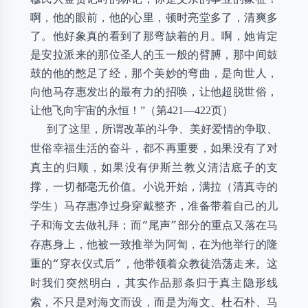
啊，他的眼前，他的心里，顿时亮堂多了，清爽多
了。他好象真的看到了那弯缺着的月。啊，她肯定
是安拉派来的那位圣人的玉一般的臂膊，那中间鼓
鼓的他的憋足了经，那个美妙的弯曲，是向世人，
向他马存惠发出的最有力的招唤，让他超脱世俗，
让他飞向宇宙的永恒！”（第421—422页）
到了这里，所谓改革的斗争、美好爱情的争取、
世俗幸福生活的奋斗，都不再重要，如果没有了对
真主的归顺，如果没有伊斯兰教义清洁底子的支
撑，一切都毫无价值。小说开始，满拉（清真寺的
学生）马存惠净过身穿戴整齐，准备带着自己的儿
子和海文去做礼拜；而“尾声”部分的重点又落在马
存惠身上，他被一致推举为阿訇，在为他举行的隆
重的“穿衣仪式后”，他带领着众教徒浩荡走来。这
时我们突然明白，其实作品那条归于真主隐形线
索，不只是对海文而设，而是为海文、杜石朴、马