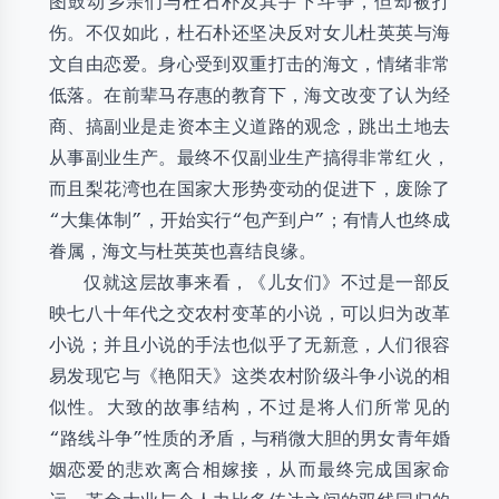
图鼓动乡亲们与杜石朴及其手下斗争，但却被打
伤。不仅如此，杜石朴还坚决反对女儿杜英英与海
文自由恋爱。身心受到双重打击的海文，情绪非常
低落。在前辈马存惠的教育下，海文改变了认为经
商、搞副业是走资本主义道路的观念，跳出土地去
从事副业生产。最终不仅副业生产搞得非常红火，
而且梨花湾也在国家大形势变动的促进下，废除了
“大集体制”，开始实行“包产到户”；有情人也终成
眷属，海文与杜英英也喜结良缘。
仅就这层故事来看，《儿女们》不过是一部反
映七八十年代之交农村变革的小说，可以归为改革
小说；并且小说的手法也似乎了无新意，人们很容
易发现它与《艳阳天》这类农村阶级斗争小说的相
似性。大致的故事结构，不过是将人们所常见的
“路线斗争”性质的矛盾，与稍微大胆的男女青年婚
姻恋爱的悲欢离合相嫁接，从而最终完成国家命