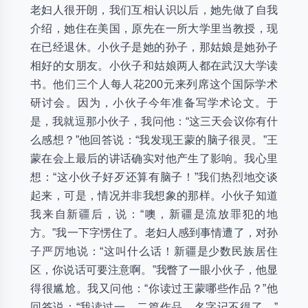
老妇人很开朗，我们互相认识以后，她先做了自我
介绍，她住在美国，原先在一所大学里当教授，现
在已经退休。小伙子是她的孙子，那姑娘是她孙子
相好的女朋友。小伙子和姑娘两人都在武汉大学读
书。他们三个人每人花200元来列席这个国际学术
研讨会。因为，小伙子今年准备写学术论文。于
是，我就逗那小伙子，我问他：“这三天会议你有什
么感想？”他回答说：“我发现王蒙的脑子很灵。”王
蒙在会上最后的讲话确实对他产生了影响。我心里
想：“这小伙子好歹还算有脑子！”我们热烈地交谈
起来，可是，情况并非我想象的那样。小伙子知道
我来自新疆后，说：“噢，新疆是流放罪犯的地
方。”我一下字愣住了。老妇人感到事情遭了，对孙
子严厉地说：“这叫什么话！新疆是少数民族居住
区，你说话可要注意啊。”我瞥了一眼小伙子，他显
得很尴尬。我又问他：“你读过王蒙哪些作品？”他
回答说：“我读过一、二篇作品，名字记不得了。”