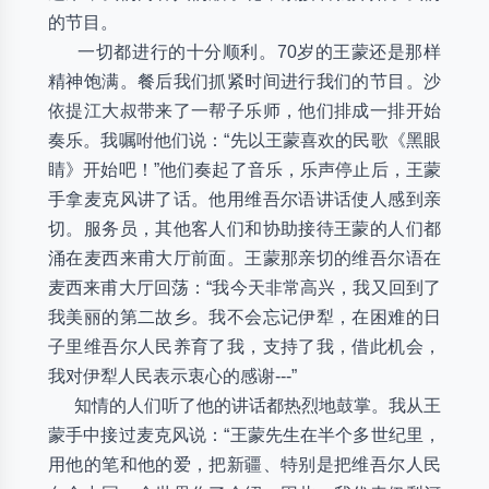
的节目。
一切都进行的十分顺利。70岁的王蒙还是那样
精神饱满。餐后我们抓紧时间进行我们的节目。沙
依提江大叔带来了一帮子乐师，他们排成一排开始
奏乐。我嘱咐他们说：“先以王蒙喜欢的民歌《黑眼
睛》开始吧！”他们奏起了音乐，乐声停止后，王蒙
手拿麦克风讲了话。他用维吾尔语讲话使人感到亲
切。服务员，其他客人们和协助接待王蒙的人们都
涌在麦西来甫大厅前面。王蒙那亲切的维吾尔语在
麦西来甫大厅回荡：“我今天非常高兴，我又回到了
我美丽的第二故乡。我不会忘记伊犁，在困难的日
子里维吾尔人民养育了我，支持了我，借此机会，
我对伊犁人民表示衷心的感谢---”
知情的人们听了他的讲话都热烈地鼓掌。我从王
蒙手中接过麦克风说：“王蒙先生在半个多世纪里，
用他的笔和他的爱，把新疆、特别是把维吾尔人民