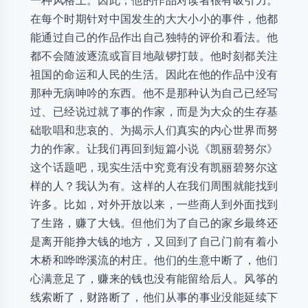
一种风格上。因此，他的作品对读者很有吸引力。
在每个时期针对中国发生的大大小小的事件，他都
能通过自己的作品作出自己独特的评价和看法。他
都不会随波逐流或盲目地敲锣打鼓。他时刻都关注
祖国的命运和人民的生活。因此在他的作品中没有
那种无病呻吟的东西。他不是那种认为自己已经写
过、已经说过就了事的作家，而是为大众的生存基
础歌唱和悲哀的、为揭示人们真实的内心世界而努
力的作家。让我们再回到短篇小说《凯丽碧努尔》
这个话题吧，现实生活中究竟有没有凯丽碧努尔这
样的人？我认为有。这样的人在我们周围就能找到
许多。比如，对外开放以来，一些商人到外面找到
了生路，赚了大钱。但他们为了自己的家乡最终还
是离开能挣大钱的地方，又回到了自己门前有着小
木桥和哗哗溪流的村庄。他们的生意中断了，他们
心满意足了，赚来的钱也没有能留给后人。风筝的
线索断了，财路断了，他们从事的事业没能延续下