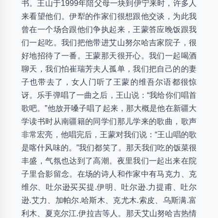
书。王山于1999年陪父母一块到伊宁来时，许多人
来看望他们。伊犁的作家们很想跟他交谈，为此我
曾在一个场合跟他们争执起来，王蒙答应晚饭跟我
们一起吃。我们把他带进艾山努尔哈吉家院子，很
好地招待了一番。王蒙那天很开心。我们一起喝酒
聊天，我们怕崔瑞芳夫人孤单，我们把自己的的妻
子也带去了，女人门听了王蒙的维吾尔语都很惊
讶。乐手弹唱了一曲之后，王山说：“我给你们唱首
歌吧。”他放开嗓子唱了起来，那大概是他在新疆大
学读书时从南疆籍的同学们那儿学来的歌曲，歌声
非常宏亮，他唱完后，王蒙对我们说：“王山唱的歌
是喀什风味的。”我们都笑了。那天我们吃的饭菜很
丰盛，气氛也达到了高潮。夜里我们一起出来在院
子里合影留念。在场的诗人和作家中有马克力、克
维尔、吐尔逊买买提.伊明、吐尔逊.力提甫、吐尔
逊.艾力、加帕尔.哈斯木、克尤木.索皮、乌斯满.富
利木、夏克尔江.伊拉吉等人。那天艾山努哈吉热情