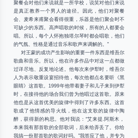
聚餐会对他们来说就是一所学校，说笑对他们来说
是真正教养一个男人的途径。因此，他们对聚餐
会、麦希来甫聚会看得很重，乐器是他们聚会时不
可缺少的东西。高声唱歌的时候，所有的人都要会
唱。所以，每个人怀抱独塔尔琴时都会唱歌，他们
的气氛、性格是通过音乐和歌声来调解的。”
对王蒙的成功产生影响的重要一件东西是维吾尔
歌曲和音乐。所以，他在许多作品中对这一点都做
过详尽地、反复地论述。他每次来伊犁时，维吾尔
人为表示敬重设宴招待他，每次他都点名要听《黑
眼睛》这首歌。1999年他带着妻子和儿子来到伊犁
时，在接待他的场合我们曾为他唱过这首歌。原来
他也是从这首优美的旋律中得到了许多东西。这首
歌成了他情感的导火线，他在这支歌的旋律中陶
醉，获得新的构思。他对我说：“艾来提.阿斯木，
本来我有那首歌的全部歌词，后来给弄丢了。你给
我搞一份那首歌的歌词好吗。”我答应了他，并专为