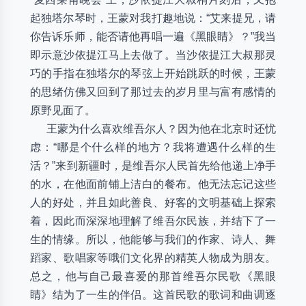
起独塔尔琴时，王蒙对我打趣地说：“艾来提兄，请
你告诉乐师，能否请他再唱一遍《黑眼睛》？”我当
即示意沙依提江马上去做了。当沙依提江大叔那灵
巧的手指在独塔尔的琴弦上开始跳跃的时候，王蒙
的思绪仿佛又回到了那过去的岁月里与富有感情的
原野见面了。
王蒙为什么喜欢维吾尔人？因为他在北京时还忧
虑：“哪是个什么样的地方？我将遭遇什么样的生
活？”来到新疆时，是维吾尔人民首先给他递上净手
的水，在他面前铺上洁白的餐布。他无法忘记这些
人的好处，并且如此善良、好客的文明基础上探索
着，因此而深深地理解了维吾尔民族，并结下了一
生的情缘。所以，他能够与我们的作家、诗人、舞
蹈家、歌唱家等哦们文化界的精英人物成为朋友。
总之，他与自己最喜爱的那首维吾尔民歌《黑眼
睛》结为了一生的伴侣。这首民歌的歌词和曲调逐