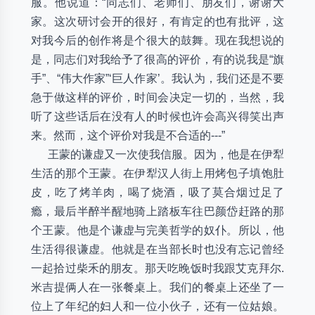
服。他说道：“同志们、老师们、朋友们，谢谢大
家。这次研讨会开的很好，有肯定的也有批评，这
对我今后的创作将是个很大的鼓舞。现在我想说的
是，同志们对我给予了很高的评价，有的说我是“旗
手”、“伟大作家”‘巨人作家’。我认为，我们还是不要
急于做这样的评价，时间会决定一切的，当然，我
听了这些话后在没有人的时候也许会高兴得笑出声
来。然而，这个评价对我是不合适的---”
王蒙的谦虚又一次使我信服。因为，他是在伊犁
生活的那个王蒙。在伊犁汉人街上用烤包子填饱肚
皮，吃了烤羊肉，喝了烧酒，吸了莫合烟过足了
瘾，最后半醉半醒地骑上踏板车往巴颜岱赶路的那
个王蒙。他是个谦虚与完美哲学的奴仆。所以，他
生活得很谦虚。他就是在当部长时也没有忘记曾经
一起拾过柴禾的朋友。那天吃晚饭时我跟艾克拜尔.
米吉提俩人在一张餐桌上。我们的餐桌上还坐了一
位上了年纪的妇人和一位小伙子，还有一位姑娘。