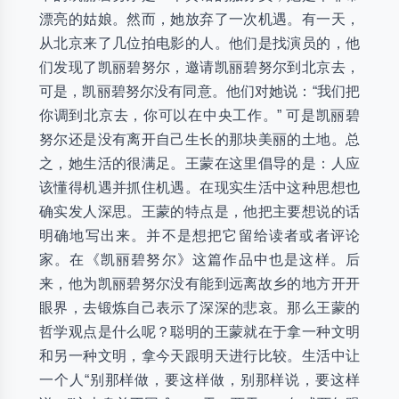
漂亮的姑娘。然而，她放弃了一次机遇。有一天，
从北京来了几位拍电影的人。他们是找演员的，他
们发现了凯丽碧努尔，邀请凯丽碧努尔到北京去，
可是，凯丽碧努尔没有同意。他们对她说：“我们把
你调到北京去，你可以在中央工作。” 可是凯丽碧
努尔还是没有离开自己生长的那块美丽的土地。总
之，她生活的很满足。王蒙在这里倡导的是：人应
该懂得机遇并抓住机遇。在现实生活中这种思想也
确实发人深思。王蒙的特点是，他把主要想说的话
明确地写出来。并不是想把它留给读者或者评论
家。在《凯丽碧努尔》这篇作品中也是这样。后
来，他为凯丽碧努尔没有能到远离故乡的地方开开
眼界，去锻炼自己表示了深深的悲哀。那么王蒙的
哲学观点是什么呢？聪明的王蒙就在于拿一种文明
和另一种文明，拿今天跟明天进行比较。生活中让
一个人“别那样做，要这样做，别那样说，要这样