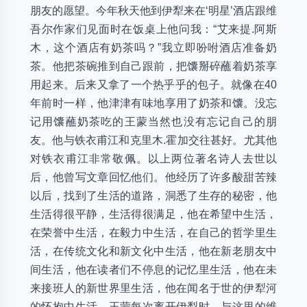
朋友的愿望。今年秋天他到伊犁来在‘明星’酒店跟维
吾尔作家们见面时在饭桌上他问我：“艾来提.阿斯
木，这个酒店有奶茶吗？”我立即吩咐酒店准备奶
茶。他把茶碗推到自己跟前，把馕掰碎蘸着奶茶享
用起来。后来又拿了一个热乎乎的包子。就像在40
年前时一样，他津津有味地享用了奶茶和馕。没忘
记用馕蘸奶茶吃的王蒙当然也没有忘记自己的朋
友。他与铁衣甫江和克里木.霍加交往甚好。尤其他
对铁衣甫江非常敬佩。以上两位著名诗人去世以
后，他曾写文章回忆他们。他经历了许多酸甜苦辣
以后，找到了生活的道路，洞悉了生存的秘密，他
生活得很平静，生活得很满足，他在希望中生活，
在荣誉中生活，在毅力中生活，在自己的哲学里生
活，在传统文化和新文化中生活，他在新老朋友中
间生活，他在读者们不停息的记忆里生活，他在未
来接班人的新世界里生活，他在闻名于世的伊犁河
的怀抱中生活。王蒙每次离开伊犁时，与这里的维