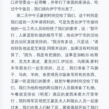
口岸管委会一起用餐，并举行了体面的座谈会。吃
过中午饭后，我们就向伊宁市出发了。
第二天中午王蒙把时间交给了我们。这个时间是
我们提前一天申请得到的。可是负责在伊宁市接待
他的一位工作人员却拒绝了我们的要求，说：“那不
行，人家是部长级的领导干部，他在伊宁市的活动
是自治区直接安排的。”我没有多说，只是说：“请
你转告他这是艾来提.阿斯木说的，如果没有时间就
算了。”因为，我是有把握的。这事是加帕尔.哈斯
木、克尤木.索皮、夏克尔江.伊拉吉、乌斯满.赛利
木等朋友们一起安排的。总之，我们准备了马肠
子、马肉、羊肉、各类维吾尔饭食等所有的东西。
王蒙一听是我们的要求，就把午餐的时间交给了我
们。我们为他和他的两位随行人员都准备了礼物。
午餐就安排在《明星》酒店的麦西来甫大厅里举
行，我到将军宾馆把王蒙及夫人和随从人员一起接
过来，我们向客人们献了花，紧接着就开始了我们