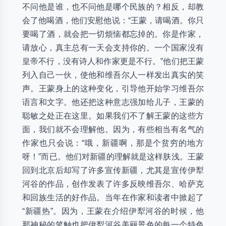
不问他是谁，也不问他是哪个民族的？相反，却教
会了他喝酒，他们安慰他说：“王蒙，请喝酒。你只
要喝了酒，就会把一切烦恼都忘掉的。你是作家，
请放心，真主总有一天会支持你的。一个国家没有
皇帝不行，没有诗人和作家更是不行。”他们把王蒙
列入自己一伙，使他和维吾尔人一样发出真实的笑
声。王蒙身上的这种变化，引导他开始学习维吾尔
语言和文字。他还把这种意志强加给儿子，王蒙的
聪敏之处正在这里。如果我们不了解王蒙的这些方
面，我们就不会理解他。因为，有些相当有名气的
作家也只会说：“哦，新疆啊，那是个贫穷的地方
呀！”而已。他们对新疆的理解就是这样肤浅。王蒙
回到北京后却写了许多宣传新疆，尤其是宣传伊犁
河谷的作品，创作发表了许多反映维吾尔、哈萨克
和回族生活的好作品。当年在作家和读者中掀起了
“新疆热”。因为，王蒙在介绍伊犁河谷的时候，他
那神秘的笔触也把伊犁河谷美丽景色的每一个特色