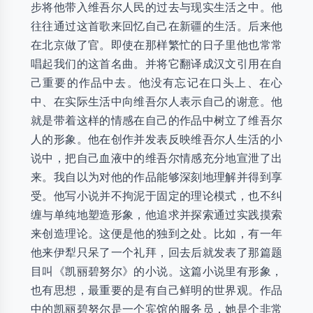
步将他带入维吾尔人民的过去与现实生活之中。他
往往通过这首歌来回忆自己在新疆的生活。后来他
在北京做了官。即使在那样繁忙的日子里他也常常
唱起我们的这首名曲。并将它翻译成汉文引用在自
己重要的作品中去。他没有忘记在口头上、在心
中、在实际生活中向维吾尔人表示自己的谢意。他
就是带着这样的情感在自己的作品中树立了维吾尔
人的形象。他在创作并发表反映维吾尔人生活的小
说中，把自己血液中的维吾尔情感充分地宣泄了出
来。我自以为对他的作品能够深刻地理解并得到享
受。他写小说并不拘泥于固定的理论模式，也不纠
缠与单纯地塑造形象，他追求并探索通过实践摸索
来创造理论。这便是他的独到之处。比如，有一年
他来伊犁只呆了一个礼拜，回去后就发表了那篇题
目叫《凯丽碧努尔》的小说。这篇小说里有形象，
也有思想，最重要的是有自己鲜明的世界观。作品
中的凯丽碧努尔是一个宾馆的服务员，她是个非常