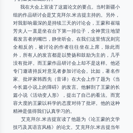
我在大会上宣读了这篇论文的要点。当时新疆小
组的作品研讨会是艾克拜尔.米吉提主持的。另外，
对我影响最深的是持续三天的讨论会，王蒙和崔瑞
芳夫人一直是坐在台下第一排位子，全神贯注地望
着发言者的嘴巴，静坐听会。在我们这里情况则完
全相反的，被讨论的作者往往坐在上席，除此而
外，所有人的发言都是以赞扬和鼓励为主的，几乎
没有批评。而王蒙作品研讨会上却不是这样。他还
专门邀请持反对意见者参加讨论会。比如，著名作
家、批评家韩西先（音译）在大会上作了题为《当
今长篇小说上的障碍》的发言。他解剖了王蒙的长
篇小说《活动变人形》，提出了自己的看法。而宽
容大度的王蒙以科学的态度对待了批评。他的这种
精神是值得我们认真学习的。
艾克拜尔.米吉提宣读了他题为《论王蒙的文学
技巧及其语言风格》的论文。艾克拜尔.米吉提当年