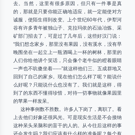
去。当然，这里有很多原因，但只有一件事是真
的，那就是只要你能正确地适应，就一定能使对方
诚服，使陌生得到改变。上个世纪60年代，伊犁河
谷有许多青年被独山子、克拉玛依的石油冶炼、采
矿部门招去了，可是过了几年后，这些好汉门说：
“我们想念家乡，那里没有果园，没有溪水，没有早
晚围坐在一起立上一瓶酒喝上一杯的树林，那里的
人们你给他讲个笑话，只会像个老牛似的瞪着眼睛
一声也不吭傻坐着------”就这样他们三、五成群地又
回到了自己的家乡。现在他们怎么样了呢？能说什
么好呢？只能说什么也没有了。我们就是这样，得
到了的东西不懂得珍惜，对待一切事物就像果园里
的苹果一样发呆。
这种事例数不胜数。许多人下岗了，离职了。看
上去他们好象还很风光。可是现实生活是不会接纳
这种呆头呆脑和的盲干的人的。从今往后这样的事
还会发生吗？我们应该有什么样的准备呢？每个有