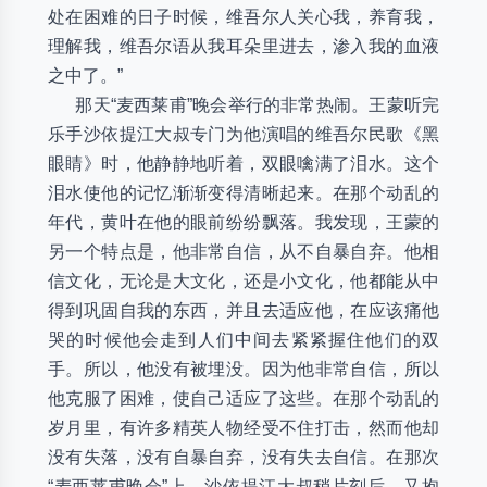
处在困难的日子时候，维吾尔人关心我，养育我，
理解我，维吾尔语从我耳朵里进去，渗入我的血液
之中了。”
那天“麦西莱甫”晚会举行的非常热闹。王蒙听完
乐手沙依提江大叔专门为他演唱的维吾尔民歌《黑
眼睛》时，他静静地听着，双眼噙满了泪水。这个
泪水使他的记忆渐渐变得清晰起来。在那个动乱的
年代，黄叶在他的眼前纷纷飘落。我发现，王蒙的
另一个特点是，他非常自信，从不自暴自弃。他相
信文化，无论是大文化，还是小文化，他都能从中
得到巩固自我的东西，并且去适应他，在应该痛他
哭的时候他会走到人们中间去紧紧握住他们的双
手。所以，他没有被埋没。因为他非常自信，所以
他克服了困难，使自己适应了这些。在那个动乱的
岁月里，有许多精英人物经受不住打击，然而他却
没有失落，没有自暴自弃，没有失去自信。在那次
“麦西莱甫晚会”上，沙依提江大叔稍片刻后，又抱