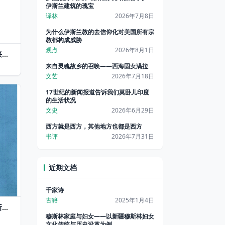
伊斯兰建筑的瑰宝
译林
2026年7月8日
为什么伊斯兰教的去信仰化对美国所有宗
教都构成威胁
观点
2026年8月1日
兴运
的回
来自灵魂故乡的召唤——西海固女满拉
程
文艺
2026年7月18日
17世纪的新闻报道告诉我们莫卧儿印度
的生活状况
文史
2026年6月29日
西方就是西方，其他地方也都是西方
书评
2026年7月31日
近期文档
千家诗
古籍
2025年1月4日
斯兰
穆斯林家庭与妇女——以新疆穆斯林妇女
文化传统与历史沿革为例