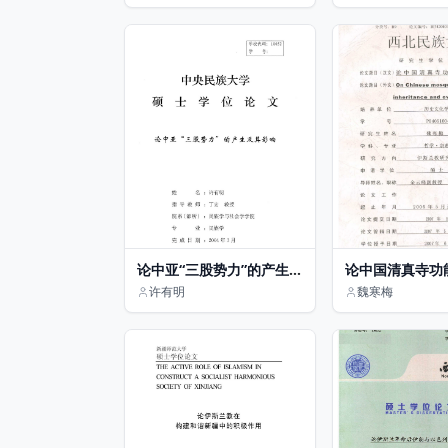
论中亚“三股势力”的产生
论中国清真寺功
及其影响
与演变
许有明
魏寒梅