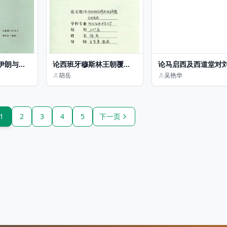
伊朗与以
论西班牙穆斯林王朝覆灭
论马启西及西道堂对
的原因
思想的吸收与运用
胡岳
吴艳华
1
2
3
4
5
下一页