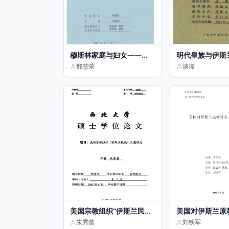
穆斯林家庭与妇女——以
明代皇族与伊斯
新疆穆斯林妇女文化传统
研究.pdf
邢慧荣
谈谭
与历史沿革为例
美国宗教组织“伊斯兰民
美国对伊斯兰原
族”个案研究
政策研究
朱秀蕾
刘铁军