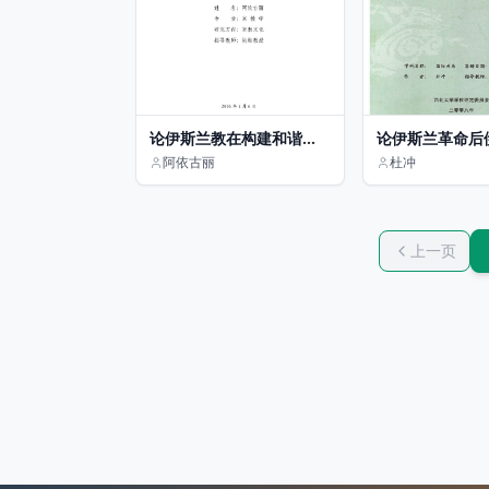
论伊斯兰教在构建和谐新
论伊斯兰革命后
疆中的积极作用
色列的关系
阿依古丽
杜冲
上一页