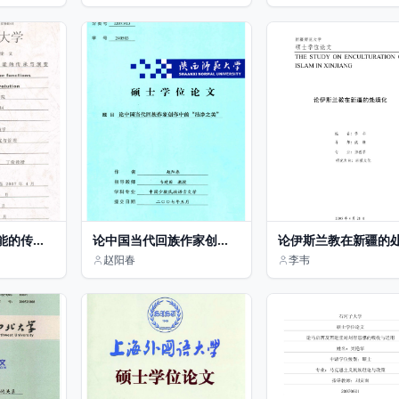
能的传承
论中国当代回族作家创作
论伊斯兰教在新疆的
中的“洁净之美”
化
赵阳春
李韦