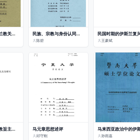
兰教关系
民族、宗教与身份认同
民国时期的伊斯兰复
——福建陈埭丁氏回族的
动：以达浦生为代表
陈碧
王豪斌
个案研究
族知识分子的思想历
教旨主义
马元章思想述评
马来西亚政治中的伊
因素探析
邱守刚
孙雨嘉