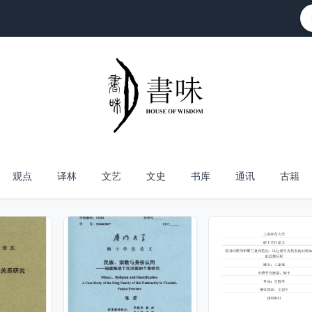
观点
译林
文艺
文史
书库
通讯
古籍